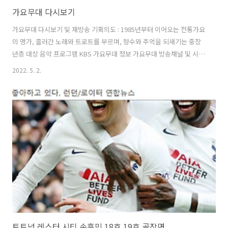
가요무대 다시보기
가요무대 다시보기 및 재방송 기획의도 : 1985년부터 이어오는 전통가요
의 명가, 흘러간 노래와 트로트를 부르며, 향수와 추억을 되새기는 중장
년층 대상 음악 프로그램 KBS 가요무대 정보 가요무대 방송채널 및 시간
KBS 1TV 22:00 (월) 가요무대 방청 문의 바로가기 가요무대 희망곡 신청
2022. 5. 2.
바로가기 가요무대시청자 소감 바로가기 가요무대 해외교민 소감 바로
가기 🎁 추억에 가요무대 음반 보러 가기 🎁 그 외 다른 공중파 다시보기
및 재 방송 보는법 공중파 지상파 종편 실시간 보는법 공중파 지상파 TV
중계 실시간 무료 보기 페이지 입니다. 아래 지상파 방송사 로고를 클릭
하시면 바로 실시간 무료 보기를 할수 있습니다. 토트넘 손흥민 축구 실
시간 보기 경기 중계 및 요약 경 charry9.charry3...
토트넘 레스터 시티 손흥민 18호 19호 골장면