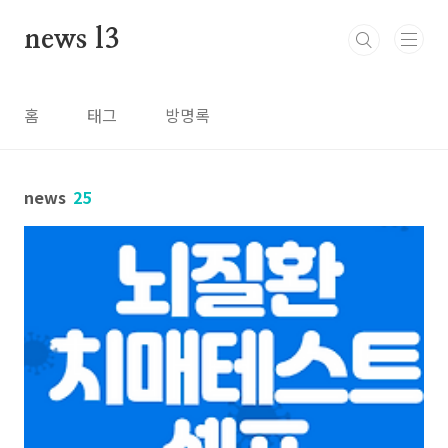
본문 바로가기
news l3
홈
태그
방명록
news
25