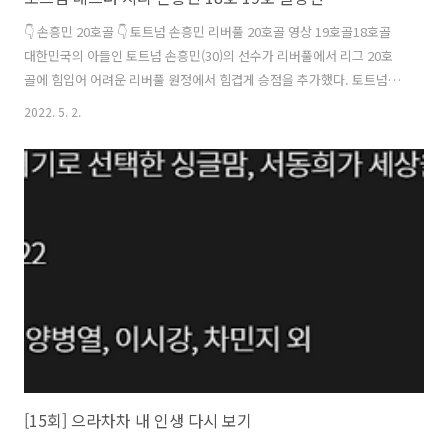
👇 손흥민 20호골 👇 토트넘 손흥민 리버풀 20호골 영상 19호골18호골
대한민국의 아들인 토트넘 손흥민(30)의 선수가 리버풀에서 리그 20호
골에 힘입어 어려운 리버풀 원정에서 힘겹게 승점을 추가했다. 토트넘은
8일(한국시간) 영국 리버풀의 안필드에서 열린 charry3.com 대한민국
2022. 5. 2.
으로 손흥민 선수가 손흥민 토트넘 레스터 시티 경기에서 8호골 19호골
을 터트렸습니다. 손흥민(30·토트넘)이 토트넘 레스터 시티 경기에서 멀
티골로 정규리그 18~19호 고지에 올랐다. 역대 한국인 유럽무대 정규 최
다골 기록이다. 손흥민은 1일(한국시각) 영국 런던의 토트넘 홋스퍼 스타
디움에서 열린 2021~2022 잉글랜드 프리미어리그(EPL) 35라운드 홈 경
기에 선발 출전해 후반 15분, 후반 34분 연속골로 3-..
[15회] 으라차차 내 인생 다시 보기